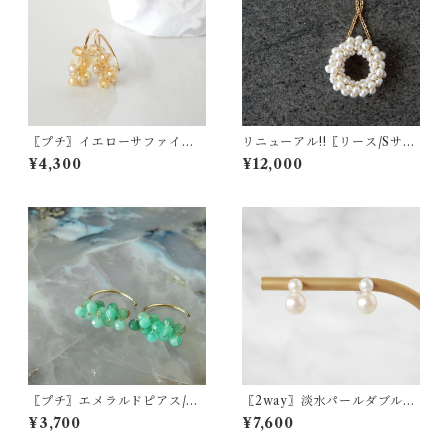
〖プチ〗イエローサファイア
リニューアル!!〖リース/Sサイ
ピアス/イヤリング 14kgf 9月
ズ〗淡水パールネックレス 選
¥4,300
¥12,000
の誕生石【1382】
べる素材 サージカルステンレ
ス/14kgf【1932】
〖プチ〗エメラルドピアス/イ
〖2way〗淡水パールダブルピ
ヤリング14kgf【1878】5月の
アス 14kgf【1441】
¥3,700
¥7,600
誕生石