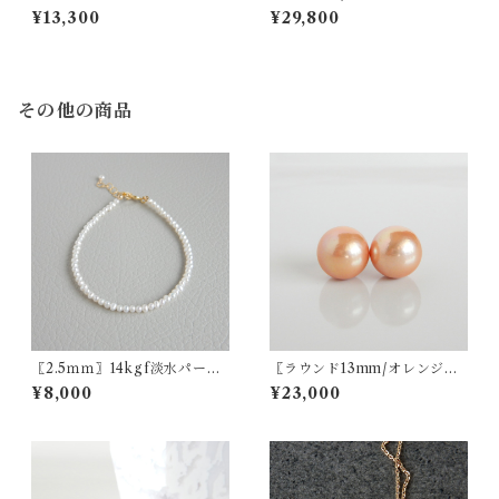
ールデンピーチ）・アコヤパ
ールブレスレット14kgf 南洋
¥13,300
¥29,800
ールブレスレット 14kgf【156
パール タヒチパール【1859】
8】
その他の商品
〖2.5ｍｍ〗14kgf淡水パール
〖ラウンド13mm/オレンジゴ
ブレスレット【1184】
ールド〗淡水パールスタッド
¥8,000
¥23,000
ピアス/イヤリング14kgf/SV9
25【1546】