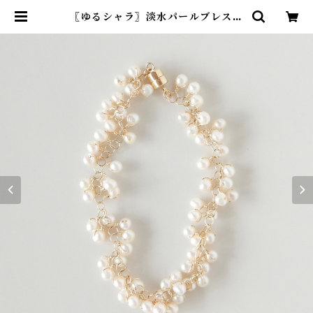
〖ゆるシャラ〗淡水パールブレスレ
ット 14kgf【1418】 | R-th