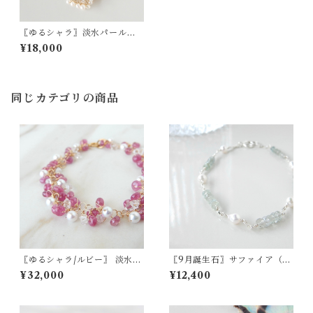
〖ゆるシャラ〗淡水パールブ
レスレット 14kgf【1418】
¥18,000
同じカテゴリの商品
〖ゆるシャラ/ルビー〗 淡水パ
〖9月誕生石〗サファイア（ミ
ール ハーキマーダイヤモンド
ントグリーン）・アコヤパー
¥32,000
¥12,400
ブレスレット 14kgf 7月の誕
ルブレスレット SV925【156
生石【1923】
9】