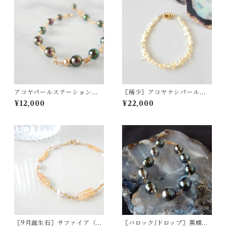
アコヤパールステーションブ
〖稀少〗アコヤケシパール
レスレット（ブラック）14kgf
（ライトイエロー）ブレスレ
¥12,000
¥22,000
【1293】
ット 【1746】
〖9月誕生石〗サファイア（ゴ
〖バロック/ドロップ〗黒蝶パ