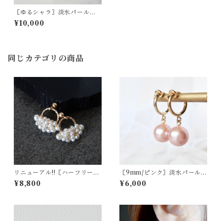
〖ゆるシャラ〗淡水パールピ
アス/イヤリング（mini）14kg
¥10,000
f【1416】
同じカテゴリの商品
リニューアル!!〖ハーフリー
〖9mm/ピンク〗淡水パールピ
ス/Sサイズ〗淡水パールピア
アス/イヤリング14kgf【190
¥8,800
¥6,000
ス/イヤリング14kgf【1942】
1】