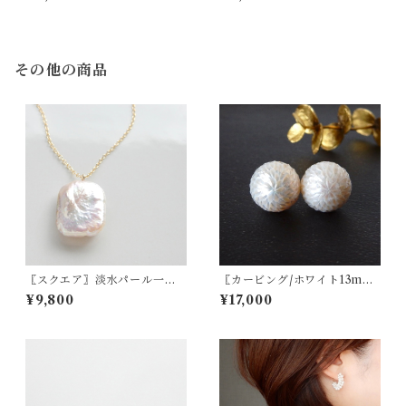
その他の商品
〖スクエア〗淡水パール一粒
〖カービング/ホワイト13m
ネックレス14kgf【1180】
m〗淡水パールスタッドピア
¥9,800
¥17,000
ス/イヤリング 14kgf/SV925
【1750】