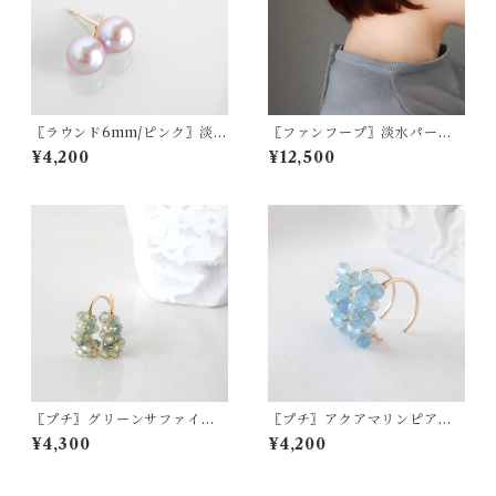
〖ラウンド6mm/ピンク〗淡水
〖ファンフープ〗淡水パール
パールスタッドピアス/イヤリ
ピアス/イヤリング（ホワイ
¥4,200
¥12,500
ング14kgf/SV925【1472】
ト）14kgf【1690】
〖プチ〗グリーンサファイア
〖プチ〗アクアマリンピアス/
ピアス/イヤリング 14kgf 9月
イヤリング 14kgf 3月誕生石
¥4,300
¥4,200
の誕生石【1383】
【1687】