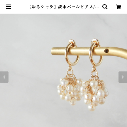
〖ゆるシャラ〗淡水パールピアス/イ
ヤリング（mini）14kgf【1416】 |
R-th