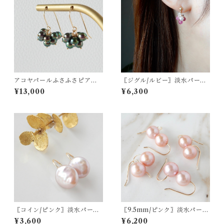
アコヤパールふさふさピアス/
〖ジグル/ルビー〗淡水パール
イヤリング 14kgf（ブラッ
ハーキマーダイヤモンドピア
¥13,000
¥6,300
ク）【1299】
ス/イヤリング 14kgf 7月の誕
生石【1922】
〖コイン/ピンク〗淡水パール
〖9.5mm/ピンク〗淡水パール
フックピアス14kgf【1601】
フックピアス14kgf【1900】
¥3,600
¥6,200