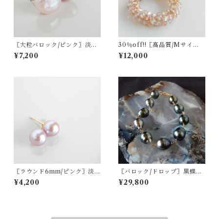
〖大粒バロック/ピンク〗淡水
30％off!!〖高品質/Mサイ
パールスタッドピアス/イヤリ
ズ〗インペリアルトパーズリ
¥7,200
¥12,000
ング14kgf/SV925【1544】
ースネックレス 14kgf【121
6】
〖ラウンド6mm/ピンク〗淡水
〖バロック/ドロップ〗黒蝶パ
パールスタッドピアス/イヤリ
ールブレスレット14kgf 南洋
¥4,200
¥29,800
ング14kgf/SV925【1472】
パール タヒチパール【1859】