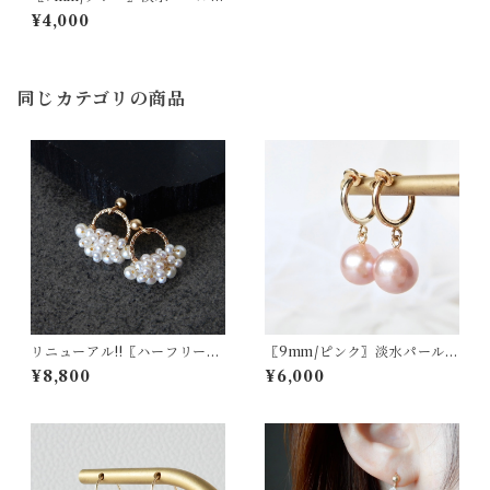
ックピアス 14kgf/SV925【16
¥4,000
62】
同じカテゴリの商品
リニューアル!!〖ハーフリー
〖9mm/ピンク〗淡水パールピ
ス/Sサイズ〗淡水パールピア
アス/イヤリング14kgf【190
¥8,800
¥6,000
ス/イヤリング14kgf【1942】
1】