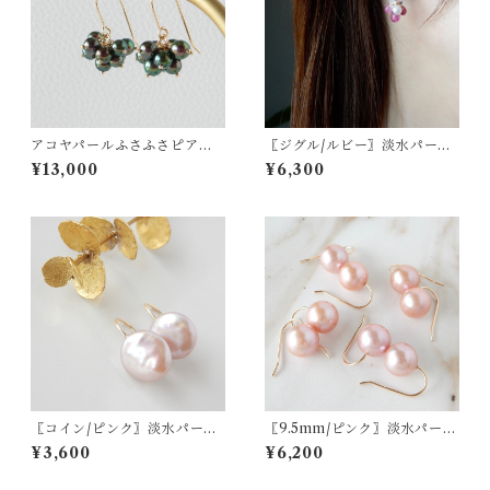
アコヤパールふさふさピアス/
〖ジグル/ルビー〗淡水パール
イヤリング 14kgf（ブラッ
ハーキマーダイヤモンドピア
¥13,000
¥6,300
ク）【1299】
ス/イヤリング 14kgf 7月の誕
生石【1922】
〖コイン/ピンク〗淡水パール
〖9.5mm/ピンク〗淡水パール
フックピアス14kgf【1601】
フックピアス14kgf【1900】
¥3,600
¥6,200