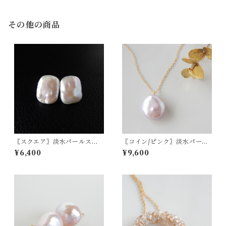
その他の商品
〖スクエア〗淡水パールスタ
〖コイン/ピンク〗淡水パール
ッドピアス/イヤリング 14kgf/
一粒ネックレス14kgf【150
¥6,400
¥9,600
SV925【1306】
8】