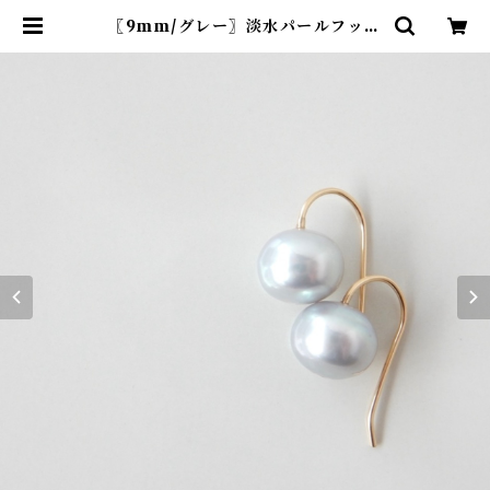
〖9mm/グレー〗淡水パールフック
ピアス 14kgf/SV925【1662】 | R
-th