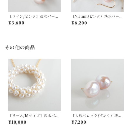
〖コイン/ピンク〗淡水パール
〖9.5mm/ピンク〗淡水パール
フックピアス14kgf【1601】
フックピアス14kgf【1900】
¥3,600
¥6,200
その他の商品
〖リース/Mサイズ〗淡水パー
〖大粒バロック/ピンク〗淡水
ルネックレス 選べる素材 サー
パールスタッドピアス/イヤリ
¥10,000
¥7,200
ジカルステンレス/14kgf【19
ング14kgf/SV925【1544】
31】