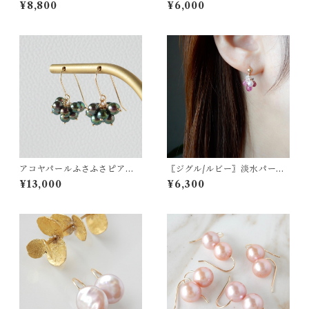
ス/Sサイズ〗淡水パールピア
アス/イヤリング14kgf【190
¥8,800
¥6,000
ス/イヤリング14kgf【1942】
1】
アコヤパールふさふさピアス/
〖ジグル/ルビー〗淡水パール
イヤリング 14kgf（ブラッ
ハーキマーダイヤモンドピア
¥13,000
¥6,300
ク）【1299】
ス/イヤリング 14kgf 7月の誕
生石【1922】