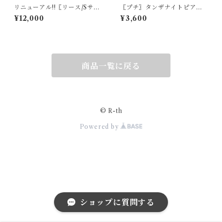
リニューアル!!〖リース/Sサイ
〖プチ〗タンザナイトピアス/
ズ〗淡水パールネックレス 選
イヤリング 14kgf 12月の誕生
¥12,000
¥3,600
べる素材 サージカルステンレ
石【1639】
ス/14kgf【1932】
商品一覧に戻る
© R-th
Powered by
ショップに質問する