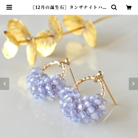
〖12月の誕生石〗タンザナイトハー
フリースピアス/イヤリング 14kgf
【1640】 | R-th