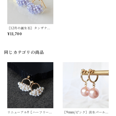
〖12月の誕生石〗タンザナイ
トハーフリースピアス/イヤリ
¥11,700
ング 14kgf【1640】
同じカテゴリの商品
リニューアル!!〖ハーフリー
〖9mm/ピンク〗淡水パールピ