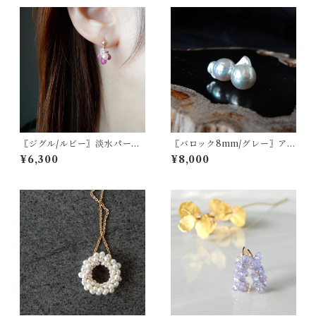
〖ジグル/ルビー〗淡水パール
〖バロック8mm/グレー〗アコ
ハーキマーダイヤモンドピア
ヤパールスタッドピアス/イヤ
¥6,300
¥8,000
ス/イヤリング 14kgf 7月の誕
リング14kgf/SV925【1799】
生石【1922】