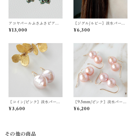
アコヤパールふさふさピアス/
〖ジグル/ルビー〗淡水パール
イヤリング 14kgf（ブラッ
ハーキマーダイヤモンドピア
¥13,000
¥6,300
ク）【1299】
ス/イヤリング 14kgf 7月の誕
生石【1922】
〖コイン/ピンク〗淡水パール
〖9.5mm/ピンク〗淡水パール
フックピアス14kgf【1601】
フックピアス14kgf【1900】
¥3,600
¥6,200
その他の商品