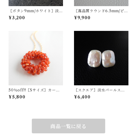
〖ボタン9mm/ホワイト〗淡水
〖高品質ラウンド6.5mm/ピン
パールスタッドピアス/イヤリ
ク〗淡水パール一粒ネックレ
¥3,200
¥9,900
ング14kgf/SV925【1906】
ス14kgf【1215】
50％off!!〖Sサイズ〗カーネ
〖スクエア〗淡水パールスタ
リアンリースネックレス 14kg
ッドピアス/イヤリング 14kgf/
¥5,800
¥6,400
f【936】
SV925【1306】
商品一覧に戻る