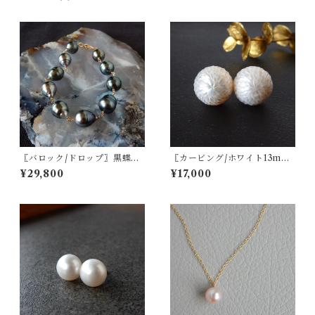
〖バロック/ドロップ〗黒蝶パ
〖カービング/ホワイト13m
ールブレスレット14kgf 南洋
m〗淡水パールスタッドピア
¥29,800
¥17,000
パール タヒチパール【1859】
ス/イヤリング 14kgf/SV925
【1750】