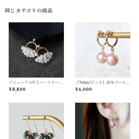
同じカテゴリの商品
リニューアル!!〖ハーフリー
〖9mm/ピンク〗淡水パールピ
ス/Sサイズ〗淡水パールピア
アス/イヤリング14kgf【190
¥8,800
¥6,000
ス/イヤリング14kgf【1942】
1】