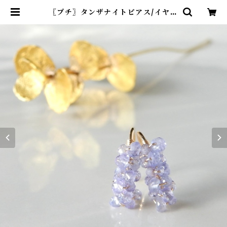
〖プチ〗タンザナイトピアス/イヤリ
ング 14kgf 12月の誕生石【1639】
| R-th