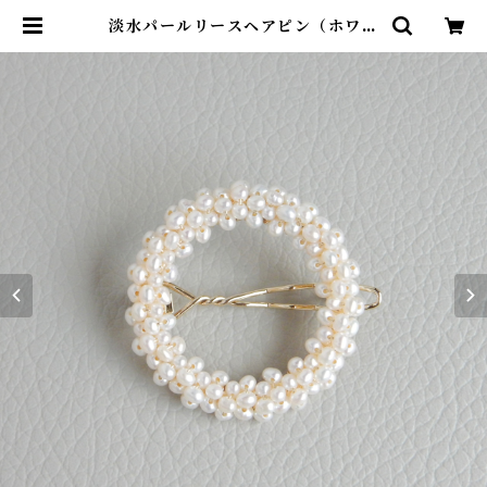
淡水パールリースヘアピン（ホワイ
ト）【1085】 | R-th