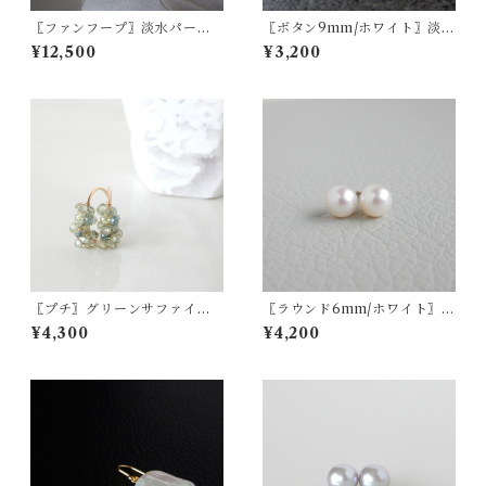
〖ファンフープ〗淡水パール
〖ボタン9mm/ホワイト〗淡水
ピアス/イヤリング（ホワイ
パールスタッドピアス/イヤリ
¥12,500
¥3,200
ト）14kgf【1690】
ング14kgf/SV925【1906】
〖プチ〗グリーンサファイア
〖ラウンド6mm/ホワイト〗淡
ピアス/イヤリング 14kgf 9月
水パールスタッドピアス/イヤ
¥4,300
¥4,200
の誕生石【1383】
リング14kgf/SV925【1201】