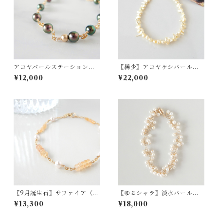
アコヤパールステーションブ
〖稀少〗アコヤケシパール
レスレット（ブラック）14kgf
（ライトイエロー）ブレスレ
¥12,000
¥22,000
【1293】
ット 【1746】
〖9月誕生石〗サファイア（ゴ
〖ゆるシャラ〗淡水パールブ
ールデンピーチ）・アコヤパ
レスレット 14kgf【1418】
¥13,300
¥18,000
ールブレスレット 14kgf【156
8】