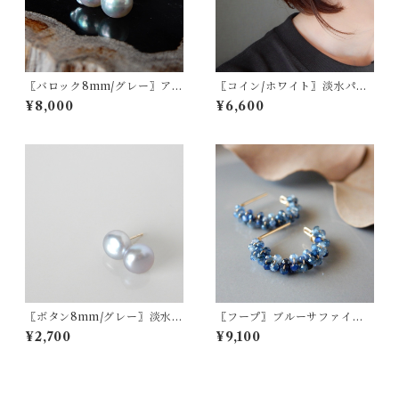
〖バロック8mm/グレー〗アコ
〖コイン/ホワイト〗淡水パー
ヤパールスタッドピアス/イヤ
ルスタッドピアス/イヤリング
¥8,000
¥6,600
リング14kgf/SV925【1799】
14kgf/SV925【1731】
〖ボタン8mm/グレー〗淡水パ
〖フープ〗ブルーサファイア
ールスタッドピアス/イヤリン
ピアス/イヤリング 14kgf 9月
¥2,700
¥9,100
グ14kgf/SV925【1312】
誕生石【1375】