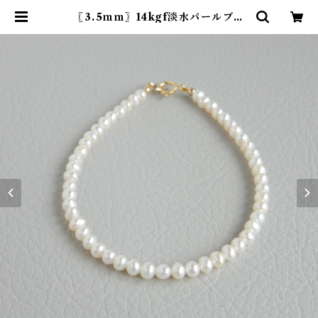
〖3.5ｍｍ〗14kgf淡水パールブレ
スレット【1182】 | R-th