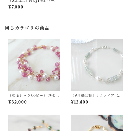
〖3.5ｍｍ〗14kgf淡水パール
ブレスレット【1182】
¥7,000
同じカテゴリの商品
〖ゆるシャラ/ルビー〗 淡水パ
〖9月誕生石〗サファイア（ミ
ール ハーキマーダイヤモンド
ントグリーン）・アコヤパー
¥32,000
¥12,400
ブレスレット 14kgf 7月の誕
ルブレスレット SV925【156
生石【1923】
9】