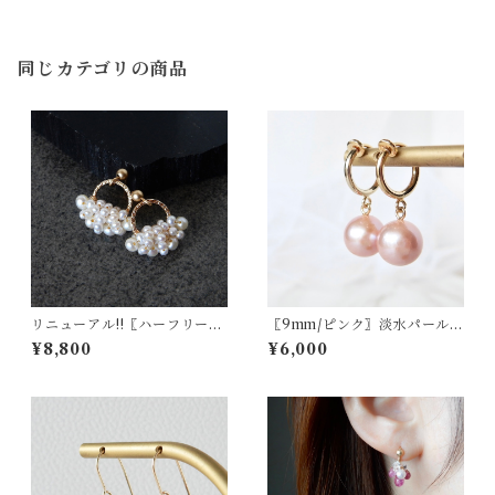
同じカテゴリの商品
リニューアル!!〖ハーフリー
〖9mm/ピンク〗淡水パールピ
ス/Sサイズ〗淡水パールピア
アス/イヤリング14kgf【190
¥8,800
¥6,000
ス/イヤリング14kgf【1942】
1】