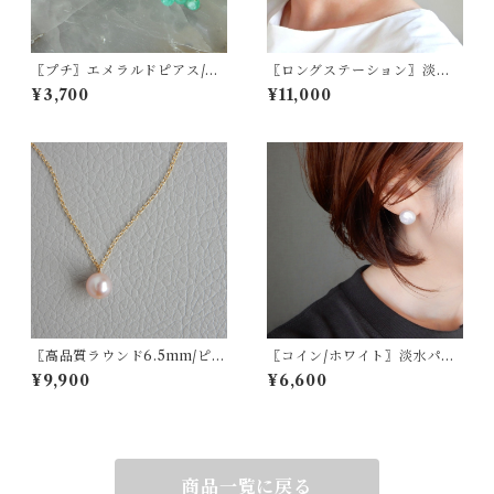
〖プチ〗エメラルドピアス/イ
〖ロングステーション〗淡水
ヤリング14kgf【1878】5月の
パールピアス14kgf ウェディ
¥3,700
¥11,000
誕生石
ング ブライダル【1625】
〖高品質ラウンド6.5mm/ピン
〖コイン/ホワイト〗淡水パー
ク〗淡水パール一粒ネックレ
ルスタッドピアス/イヤリング
¥9,900
¥6,600
ス14kgf【1215】
14kgf/SV925【1731】
商品一覧に戻る