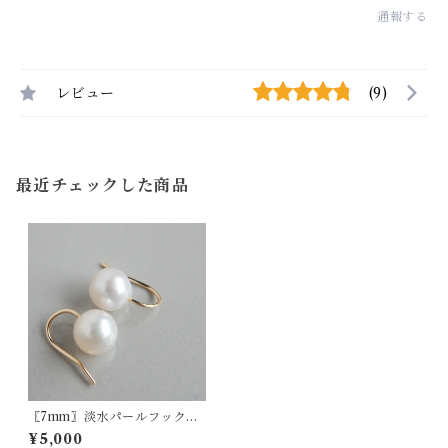
通報する
レビュー
(9)
最近チェックした商品
〖7mm〗淡水パールフックピ
アス（ホワイト）14kgf/SV92
¥5,000
5【1185】