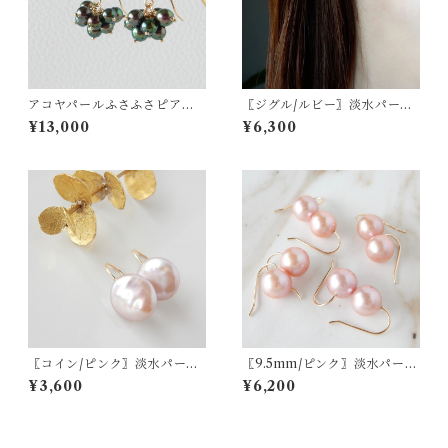
アコヤパールふさふさピアス/
〖ジグル/ルビー〗淡水パール
イヤリング 14kgf（ブラッ
ハーキマーダイヤモンドピア
¥13,000
¥6,300
ク）【1299】
ス/イヤリング 14kgf 7月の誕
生石【1922】
〖コイン/ピンク〗淡水パール
〖9.5mm/ピンク〗淡水パール
フックピアス14kgf【1601】
フックピアス14kgf【1900】
¥3,600
¥6,200