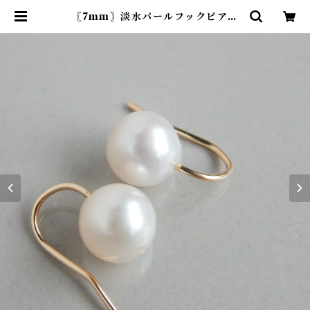
〖7mm〗淡水パールフックピアス
（ホワイト）14kgf/SV925【118
5】 | R-th