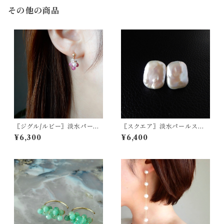
その他の商品
〖ジグル/ルビー〗淡水パール
〖スクエア〗淡水パールスタ
ハーキマーダイヤモンドピア
ッドピアス/イヤリング 14kgf/
¥6,300
¥6,400
ス/イヤリング 14kgf 7月の誕
SV925【1306】
生石【1922】