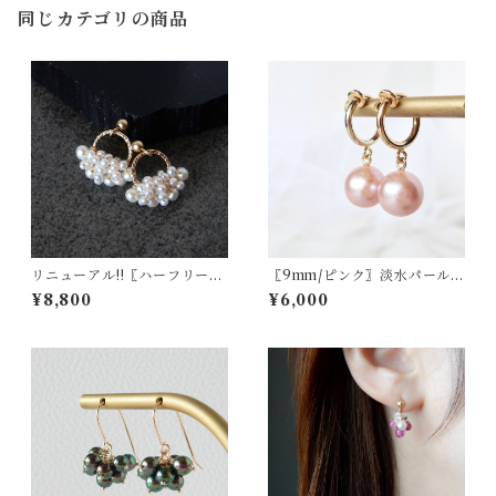
同じカテゴリの商品
リニューアル!!〖ハーフリー
〖9mm/ピンク〗淡水パールピ
ス/Sサイズ〗淡水パールピア
アス/イヤリング14kgf【190
¥8,800
¥6,000
ス/イヤリング14kgf【1942】
1】