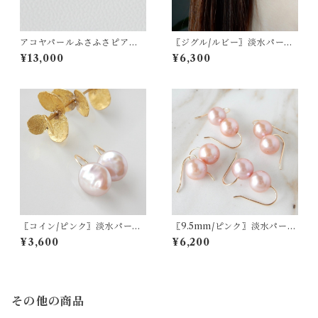
アコヤパールふさふさピアス/
〖ジグル/ルビー〗淡水パール
イヤリング 14kgf（ブラッ
ハーキマーダイヤモンドピア
¥13,000
¥6,300
ク）【1299】
ス/イヤリング 14kgf 7月の誕
生石【1922】
〖コイン/ピンク〗淡水パール
〖9.5mm/ピンク〗淡水パール
フックピアス14kgf【1601】
フックピアス14kgf【1900】
¥3,600
¥6,200
その他の商品