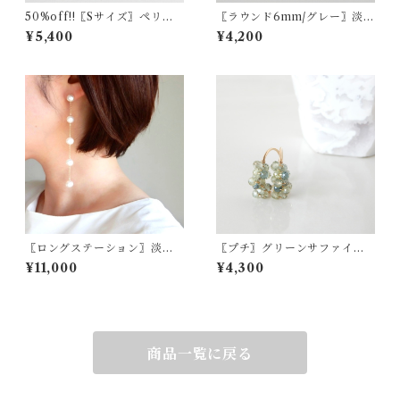
50%off!!〖Sサイズ〗ペリド
〖ラウンド6mm/グレー〗淡水
ットリースネックレス 14kgf
パールスタッドピアス/イヤリ
¥5,400
¥4,200
【919】
ング14kgf/SV925【1334】
〖ロングステーション〗淡水
〖プチ〗グリーンサファイア
パールピアス14kgf ウェディ
ピアス/イヤリング 14kgf 9月
¥11,000
¥4,300
ング ブライダル【1625】
の誕生石【1383】
商品一覧に戻る