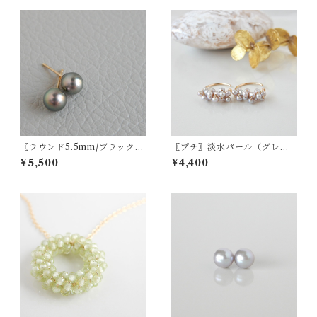
〖ラウンド5.5mm/ブラック〗
〖プチ〗淡水パール（グレ
アコヤパールスタッドピアス/
ー）ピアス/イヤリング14kgf
¥5,500
¥4,400
イヤリング14kgf/SV925【12
【1781】
27】【1227】