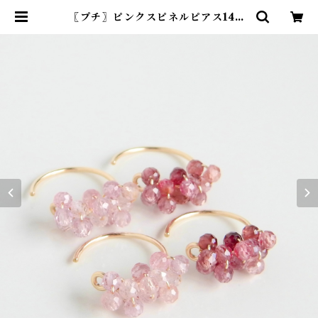
〖プチ〗ピンクスピネルピアス14kg
f【1172】 | R-th