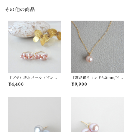
その他の商品
〖プチ〗淡水パール（ピン
〖高品質ラウンド6.5mm/ピン
ク）ピアス/イヤリング14kgf
ク〗淡水パール一粒ネックレ
¥4,400
¥9,900
【1782】
ス14kgf【1215】