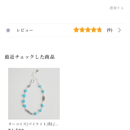
通報する
レビュー
(9)
最近チェックした商品
ターコイズ/パイライト/BL/S
V925