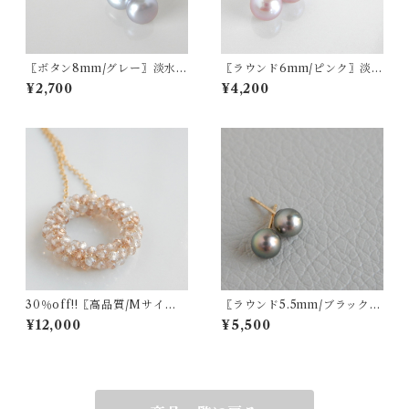
〖ボタン8mm/グレー〗淡水パ
〖ラウンド6mm/ピンク〗淡水
ールスタッドピアス/イヤリン
パールスタッドピアス/イヤリ
¥2,700
¥4,200
グ14kgf/SV925【1312】
ング14kgf/SV925【1472】
30％off!!〖高品質/Mサイ
〖ラウンド5.5mm/ブラック〗
ズ〗インペリアルトパーズリ
アコヤパールスタッドピアス/
¥12,000
¥5,500
ースネックレス 14kgf【121
イヤリング14kgf/SV925【12
6】
27】【1227】