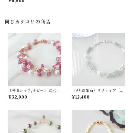
¥6,500
同じカテゴリの商品
〖ゆるシャラ/ルビー〗 淡水パ
〖9月誕生石〗サファイア（ミ
ール ハーキマーダイヤモンド
ントグリーン）・アコヤパー
¥32,000
¥12,400
ブレスレット 14kgf 7月の誕
ルブレスレット SV925【156
生石【1923】
9】