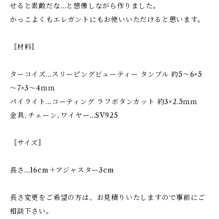
せると素敵だな…と想像しながら作りました。
かっこよくもエレガントにもお使いいただけると思います。
〚材料〛
ターコイズ…スリーピングビューティー タンブル 約5～6×5
～7×3～4ｍｍ
パイライト…コーティング ラフボタンカット 約3×2.5ｍｍ
金具､チェーン､ワイヤー…SV925
〚サイズ〛
長さ…16cm＋アジャスター3cm
長さ変更をご希望の方は、お見積りいたしますので事前にご
相談下さい。