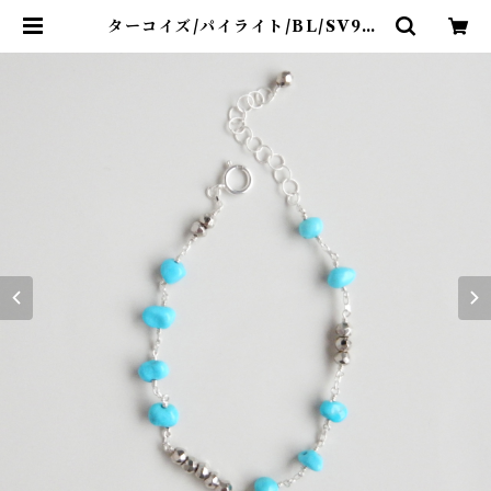
ターコイズ/パイライト/BL/SV925
| R-th