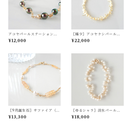
アコヤパールステーションブ
〖稀少〗アコヤケシパール
レスレット（ブラック）14kgf
（ライトイエロー）ブレスレ
¥12,000
¥22,000
【1293】
ット 【1746】
〖9月誕生石〗サファイア（ゴ
〖ゆるシャラ〗淡水パールブ
ールデンピーチ）・アコヤパ
レスレット 14kgf【1418】
¥13,300
¥18,000
ールブレスレット 14kgf【156
8】