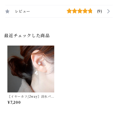
レビュー
(9)
最近チェックした商品
〖イヤーカフ/2way〗淡水パ
ール14kgf チャーム付き【183
¥7,200
6】