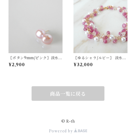
〖ボタン9mm/ピンク〗淡水パ
〖ゆるシャラ/ルビー〗 淡水パ
ールスタッドピアス/イヤリン
ール ハーキマーダイヤモンド
¥2,900
¥32,000
グ14kgf/SV925【1310】
ブレスレット 14kgf 7月の誕
生石【1923】
商品一覧に戻る
© R-th
Powered by