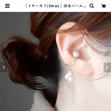
〖イヤーカフ/2way〗淡水パール14
kgf チャーム付き【1836】 | R-th