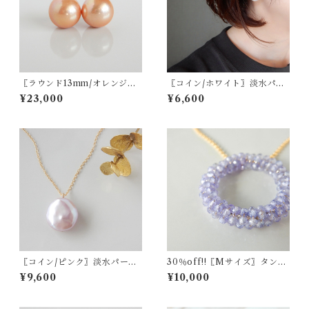
〖ラウンド13mm/オレンジゴ
〖コイン/ホワイト〗淡水パー
ールド〗淡水パールスタッド
ルスタッドピアス/イヤリング
¥23,000
¥6,600
ピアス/イヤリング14kgf/SV9
14kgf/SV925【1731】
25【1546】
〖コイン/ピンク〗淡水パール
30％off!!〖Mサイズ〗タンザ
一粒ネックレス14kgf【150
ナイトリースネックレス14kgf
¥9,600
¥10,000
8】
12月の誕生石【1641】